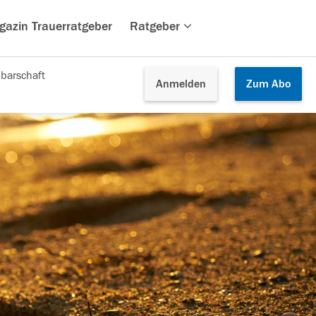
gazin Trauerratgeber
Ratgeber
barschaft
Anmelden
Zum
Abo