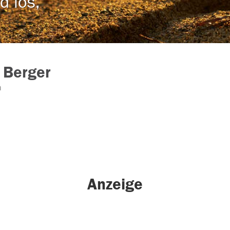
d los,
 Berger
n
Anzeige