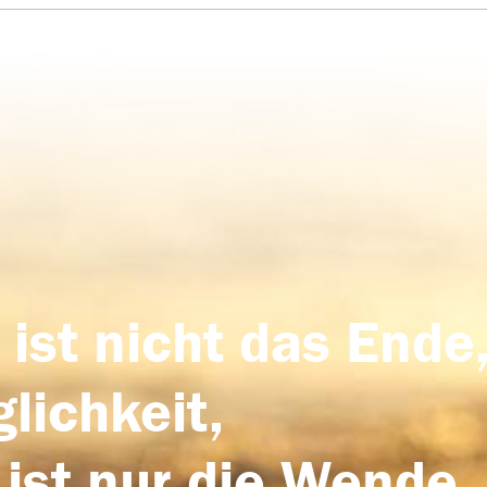
 ist nicht das Ende,
lichkeit,
 ist nur die Wende,