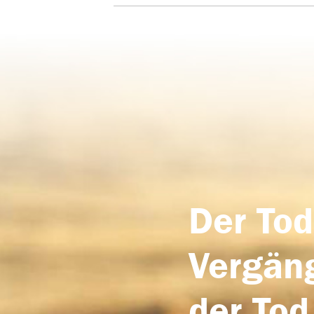
Der Tod
Vergäng
der Tod