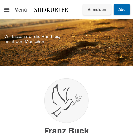
Menü
Anmelden
Abo
Wir lassen nur die Hand los,
nicht den Menschen.
Franz Buck