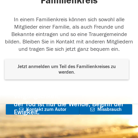
Familienkreis
In einem Familienkreis können sich sowohl alle
Mitglieder einer Familie, als auch Freunde und
Bekannte eintragen und so eine Trauergemeinde
bilden. Bleiben Sie in Kontakt mit anderen Mitgliedern
und tragen Sie sich jetzt ganz bequem ein.
Jetzt anmelden um Teil des Familienkreises zu
werden.
Der Tod ist nicht das Ende, nicht die
Vergänglichkeit,
der Tod ist nur die Wende, Beginn der
Kontakt zum Autor
Missbrauch
Ewigkeit.
aufnehmen
melden