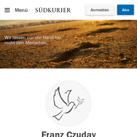
Menü
Anmelden
Abo
Wir lassen nur die Hand los,
nicht den Menschen.
Franz Czuday