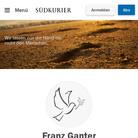
Menü
Anmelden
Abo
Wir lassen nur die Hand los,
nicht den Menschen.
Franz Ganter