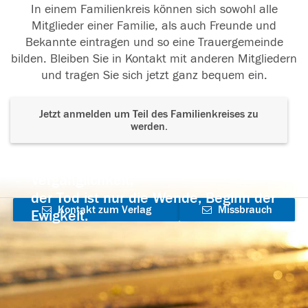
In einem Familienkreis können sich sowohl alle
Mitglieder einer Familie, als auch Freunde und
Bekannte eintragen und so eine Trauergemeinde
bilden. Bleiben Sie in Kontakt mit anderen Mitgliedern
und tragen Sie sich jetzt ganz bequem ein.
Jetzt anmelden um Teil des Familienkreises zu
werden.
Der Tod ist nicht das Ende, nicht die
Vergänglichkeit,
der Tod ist nur die Wende, Beginn der
Kontakt zum Verlag
Missbrauch
Ewigkeit.
aufnehmen
melden