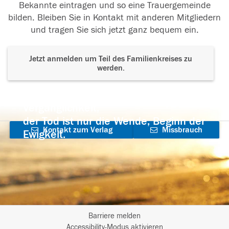
Bekannte eintragen und so eine Trauergemeinde
bilden. Bleiben Sie in Kontakt mit anderen Mitgliedern
und tragen Sie sich jetzt ganz bequem ein.
Jetzt anmelden um Teil des Familienkreises zu
werden.
Der Tod ist nicht das Ende, nicht die
Vergänglichkeit,
der Tod ist nur die Wende, Beginn der
Kontakt zum Verlag
Missbrauch
Ewigkeit.
aufnehmen
melden
Barriere melden
I
Accessibility-Modus aktivieren