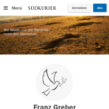
Menü
Anmelden
Abo
Wir lassen nur die Hand los,
nicht den Menschen.
Franz Greber