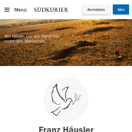
Menü
Anmelden
Abo
Wir lassen nur die Hand los,
nicht den Menschen.
Franz Häusler