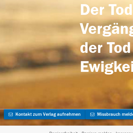
Der Tod
Vergäng
der Tod
Ewigkei
Kontakt zum Verlag aufnehmen
Missbrauch meld