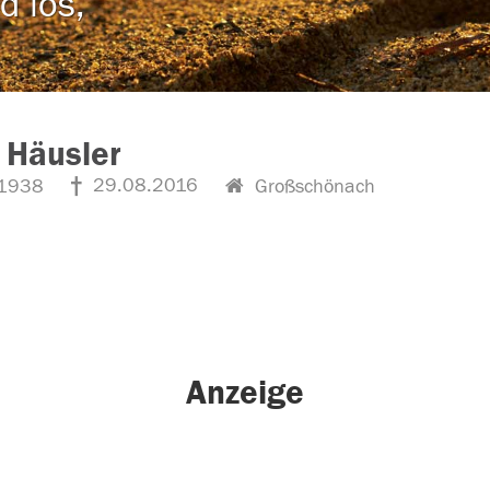
d los,
 Häusler
29.08.2016
1938
Großschönach
Anzeige