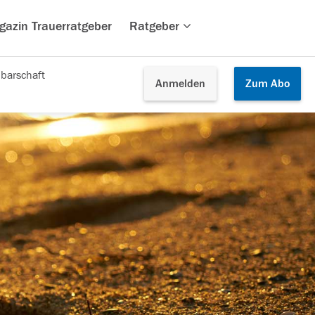
gazin Trauerratgeber
Ratgeber
barschaft
Anmelden
Zum
Abo