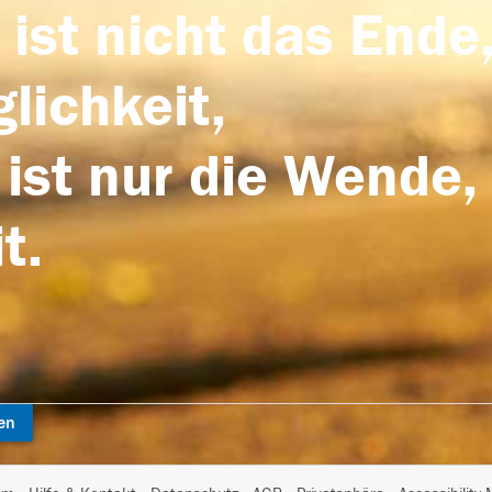
 ist nicht das Ende,
lichkeit,
 ist nur die Wende,
t.
en