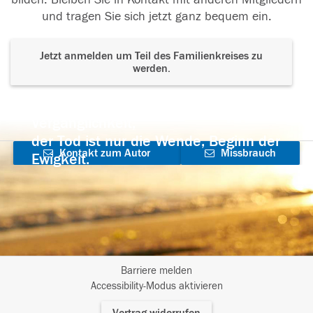
und tragen Sie sich jetzt ganz bequem ein.
Jetzt anmelden um Teil des Familienkreises zu
werden.
Der Tod ist nicht das Ende, nicht die
Vergänglichkeit,
der Tod ist nur die Wende, Beginn der
Kontakt zum Autor
Missbrauch
Ewigkeit.
aufnehmen
melden
Barriere melden
I
Accessibility-Modus aktivieren
m