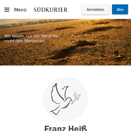
Menü
Anmelden
Abo
Wir lassen nur die Hand los,
nicht den Menschen.
Franz Heiß