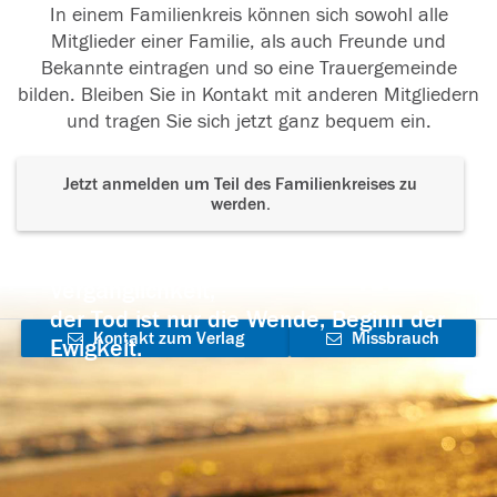
In einem Familienkreis können sich sowohl alle
Mitglieder einer Familie, als auch Freunde und
Bekannte eintragen und so eine Trauergemeinde
bilden. Bleiben Sie in Kontakt mit anderen Mitgliedern
und tragen Sie sich jetzt ganz bequem ein.
Jetzt anmelden um Teil des Familienkreises zu
werden.
Der Tod ist nicht das Ende, nicht die
Vergänglichkeit,
der Tod ist nur die Wende, Beginn der
Kontakt zum Verlag
Missbrauch
Ewigkeit.
aufnehmen
melden