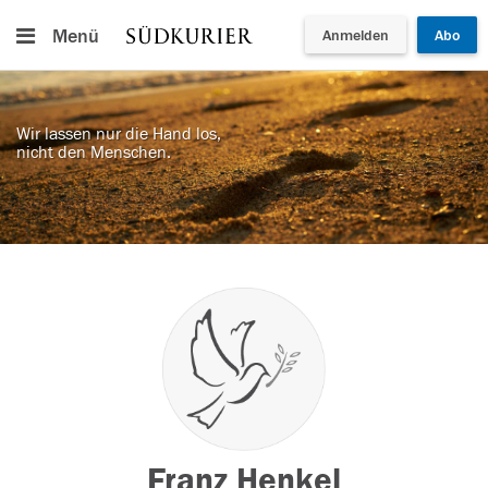
Menü
Anmelden
Abo
Wir lassen nur die Hand los,
nicht den Menschen.
Franz Henkel