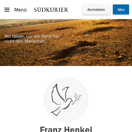
Menü
Anmelden
Abo
Wir lassen nur die Hand los,
nicht den Menschen.
Franz Henkel