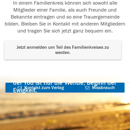
In einem Familienkreis können sich sowohl alle
Mitglieder einer Familie, als auch Freunde und
Bekannte eintragen und so eine Trauergemeinde
bilden. Bleiben Sie in Kontakt mit anderen Mitgliedern
und tragen Sie sich jetzt ganz bequem ein.
Jetzt anmelden um Teil des Familienkreises zu
werden.
Der Tod ist nicht das Ende, nicht die
Vergänglichkeit,
der Tod ist nur die Wende, Beginn der
Kontakt zum Verlag
Missbrauch
Ewigkeit.
aufnehmen
melden