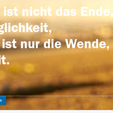
 ist nicht das Ende,
lichkeit,
 ist nur die Wende,
t.
en