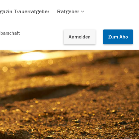
gazin Trauerratgeber
Ratgeber
barschaft
Anmelden
Zum
Abo