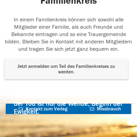
Familienkreis
In einem Familienkreis können sich sowohl alle
Mitglieder einer Familie, als auch Freunde und
Bekannte eintragen und so eine Trauergemeinde
bilden. Bleiben Sie in Kontakt mit anderen Mitgliedern
und tragen Sie sich jetzt ganz bequem ein.
Jetzt anmelden um Teil des Familienkreises zu
werden.
Der Tod ist nicht das Ende, nicht die
Vergänglichkeit,
der Tod ist nur die Wende, Beginn der
Kontakt zum Verlag
Missbrauch
Ewigkeit.
aufnehmen
melden