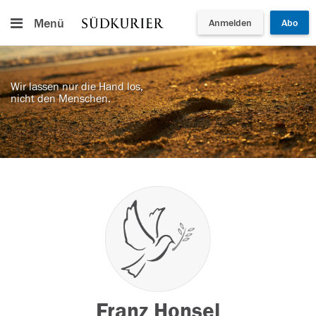
Menü
Anmelden
Abo
Wir lassen nur die Hand los,
nicht den Menschen.
Franz Honsel