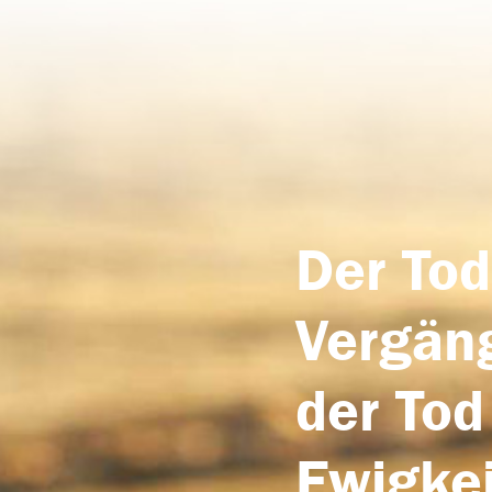
Der Tod
Vergäng
der Tod
Ewigkei