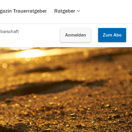
gazin Trauerratgeber
Ratgeber
barschaft
Anmelden
Zum
Abo