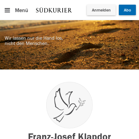
Menü
Anmelden
Abo
Wir lassen nur die Hand los,
nicht den Menschen.
Franz-Josef Klapdor