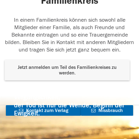
Familienkreis
In einem Familienkreis können sich sowohl alle
Mitglieder einer Familie, als auch Freunde und
Bekannte eintragen und so eine Trauergemeinde
bilden. Bleiben Sie in Kontakt mit anderen Mitgliedern
und tragen Sie sich jetzt ganz bequem ein.
Jetzt anmelden um Teil des Familienkreises zu
werden.
Der Tod ist nicht das Ende, nicht die
Vergänglichkeit,
der Tod ist nur die Wende, Beginn der
Kontakt zum Verlag
Missbrauch
Ewigkeit.
aufnehmen
melden