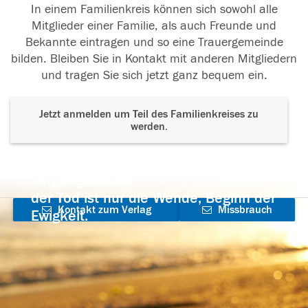
In einem Familienkreis können sich sowohl alle
Mitglieder einer Familie, als auch Freunde und
Bekannte eintragen und so eine Trauergemeinde
bilden. Bleiben Sie in Kontakt mit anderen Mitgliedern
und tragen Sie sich jetzt ganz bequem ein.
Jetzt anmelden um Teil des Familienkreises zu
werden.
Der Tod ist nicht das Ende, nicht die
Vergänglichkeit,
der Tod ist nur die Wende, Beginn der
Kontakt zum Verlag
Missbrauch
Ewigkeit.
aufnehmen
melden