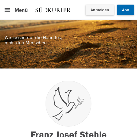
Menü
Anmelden
Abo
Wir lassen nur die Hand los,
nicht den Menschen.
Franz Josef Stehle