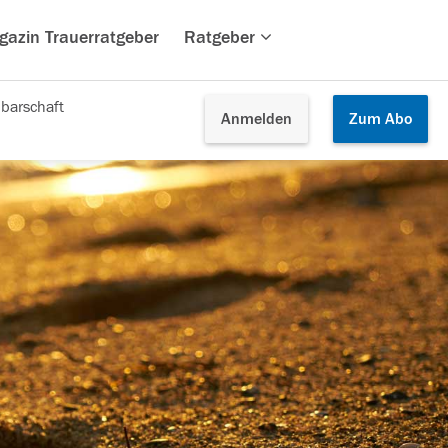
gazin Trauerratgeber
Ratgeber
barschaft
Anmelden
Zum
Abo