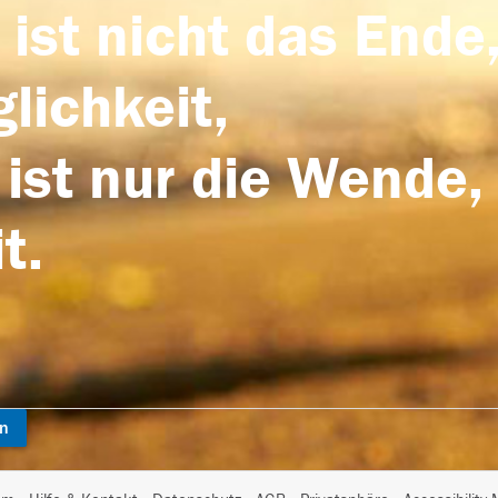
 ist nicht das Ende,
lichkeit,
 ist nur die Wende,
t.
en