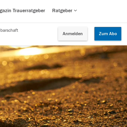
gazin Trauerratgeber
Ratgeber
barschaft
Anmelden
Zum
Abo