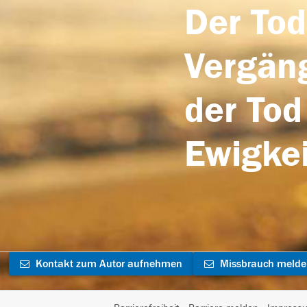
Der Tod
Vergäng
der Tod
Ewigkei
Kontakt zum Autor aufnehmen
Missbrauch meld