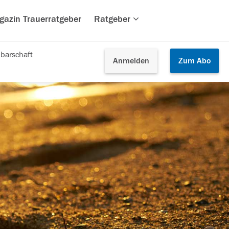
gazin Trauerratgeber
Ratgeber
barschaft
Anmelden
Zum
Abo