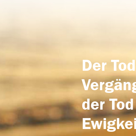
Der Tod
Vergäng
der Tod
Ewigkei