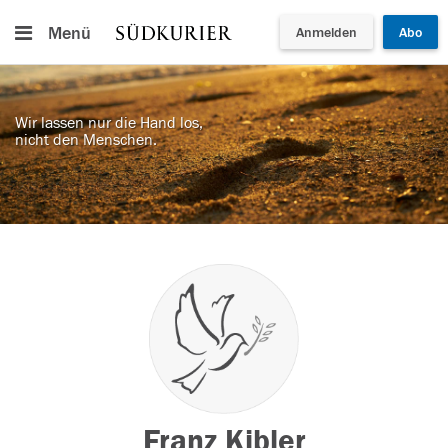
Menü
Anmelden
Abo
Wir lassen nur die Hand los,
nicht den Menschen.
Franz Kibler