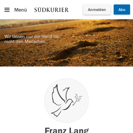
Menü
Anmelden
Abo
Wir lassen nur die Hand los,
nicht den Menschen.
Franz Lang