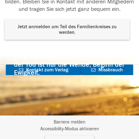
bilden. Bleiben Sie in Kontakt mit anderen Mitgliedern
und tragen Sie sich jetzt ganz bequem ein.
Jetzt anmelden um Teil des Familienkreises zu
werden.
Der Tod ist nicht das Ende, nicht die
Vergänglichkeit,
der Tod ist nur die Wende, Beginn der
Kontakt zum Verlag
Missbrauch
Ewigkeit.
aufnehmen
melden
Barriere melden
I
Accessibility-Modus aktivieren
m