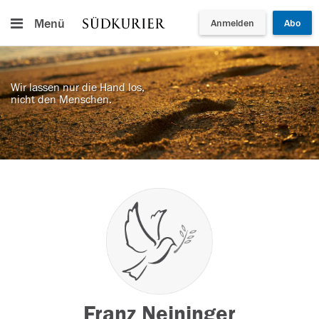
Menü
Anmelden
Abo
Wir lassen nur die Hand los,
nicht den Menschen.
Franz Neininger