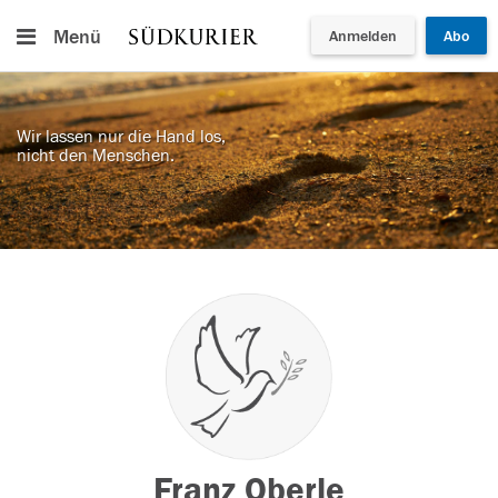
Menü
Anmelden
Abo
Wir lassen nur die Hand los,
nicht den Menschen.
Franz Oberle