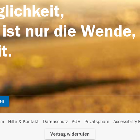
lichkeit,
 ist nur die Wende,
t.
en
I
um
Hilfe & Kontakt
Datenschutz
AGB
Privatsphäre
Accessibility
m
Vertrag widerrufen
A