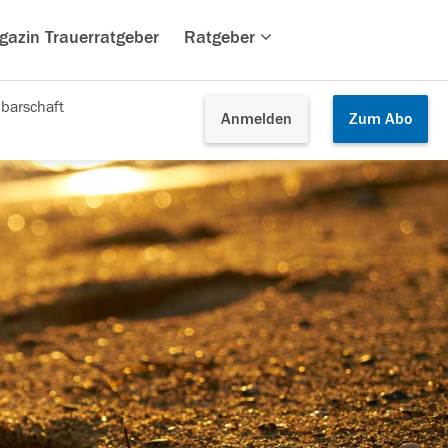
gazin Trauerratgeber
Ratgeber
barschaft
Anmelden
Zum
Abo