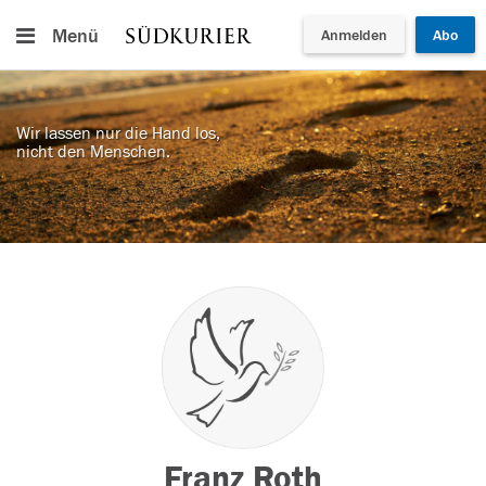
Menü
Anmelden
Abo
Wir lassen nur die Hand los,
nicht den Menschen.
Franz Roth