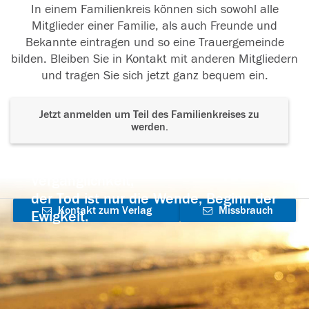
In einem Familienkreis können sich sowohl alle
Mitglieder einer Familie, als auch Freunde und
Bekannte eintragen und so eine Trauergemeinde
bilden. Bleiben Sie in Kontakt mit anderen Mitgliedern
und tragen Sie sich jetzt ganz bequem ein.
Jetzt anmelden um Teil des Familienkreises zu
werden.
Der Tod ist nicht das Ende, nicht die
Vergänglichkeit,
der Tod ist nur die Wende, Beginn der
Kontakt zum Verlag
Missbrauch
Ewigkeit.
aufnehmen
melden