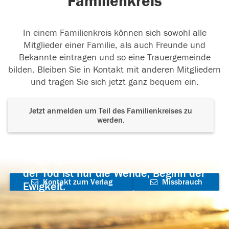
Familienkreis
In einem Familienkreis können sich sowohl alle
Mitglieder einer Familie, als auch Freunde und
Bekannte eintragen und so eine Trauergemeinde
bilden. Bleiben Sie in Kontakt mit anderen Mitgliedern
und tragen Sie sich jetzt ganz bequem ein.
Jetzt anmelden um Teil des Familienkreises zu
werden.
Der Tod ist nicht das Ende, nicht die
Vergänglichkeit,
der Tod ist nur die Wende, Beginn der
Kontakt zum Verlag
Missbrauch
Ewigkeit.
aufnehmen
melden