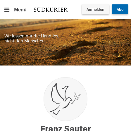
Menü
Anmelden
Abo
Wir lassen nur die Hand los,
nicht den Menschen.
Franz Sauter