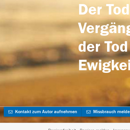
Der Tod
Vergäng
der Tod
Ewigkei
Kontakt zum Autor aufnehmen
Missbrauch meld