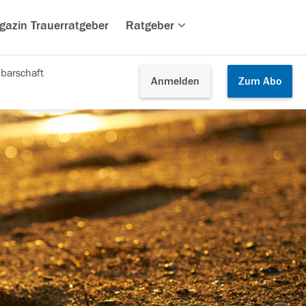
gazin Trauerratgeber
Ratgeber
barschaft
Anmelden
Zum
Abo