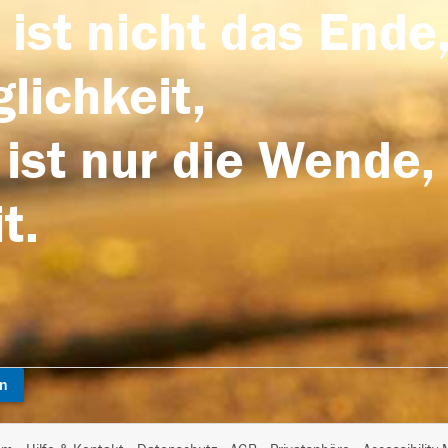
 ist nicht das Ende,
lichkeit,
 ist nur die Wende,
t.
en