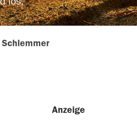
d los,
z Schlemmer
Anzeige