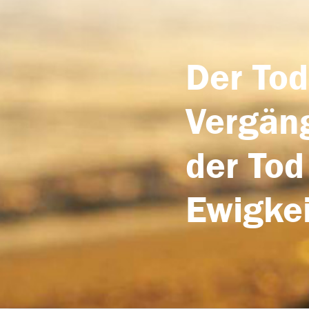
Der Tod
Vergäng
der Tod
Ewigkei