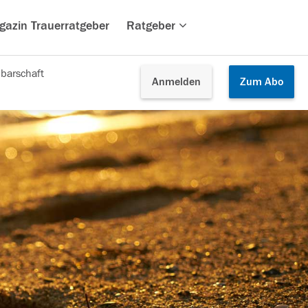
gazin Trauerratgeber
Ratgeber
barschaft
Anmelden
Zum
Abo