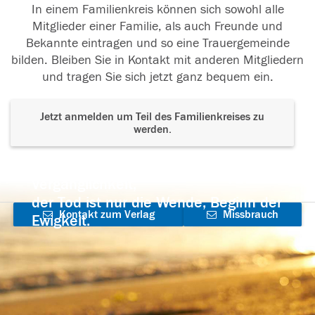
In einem Familienkreis können sich sowohl alle
Mitglieder einer Familie, als auch Freunde und
Bekannte eintragen und so eine Trauergemeinde
bilden. Bleiben Sie in Kontakt mit anderen Mitgliedern
und tragen Sie sich jetzt ganz bequem ein.
Jetzt anmelden um Teil des Familienkreises zu
werden.
Der Tod ist nicht das Ende, nicht die
Vergänglichkeit,
der Tod ist nur die Wende, Beginn der
Kontakt zum Verlag
Missbrauch
Ewigkeit.
aufnehmen
melden