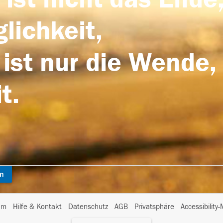
lichkeit,
 ist nur die Wende,
t.
en
I
um
Hilfe & Kontakt
Datenschutz
AGB
Privatsphäre
Accessibility
m