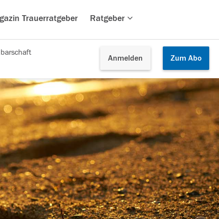
gazin Trauerratgeber
Ratgeber
barschaft
Anmelden
Zum
Abo