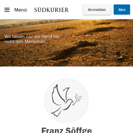
Menü
Anmelden
Abo
Wir lassen nur die Hand los,
nicht den Menschen.
Franz Söffge