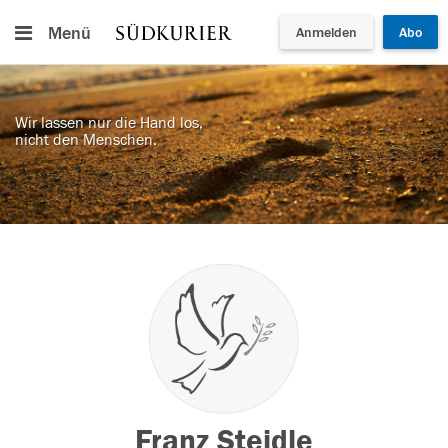
Menü
Anmelden
Abo
Wir lassen nur die Hand los,
nicht den Menschen.
Franz Steidle