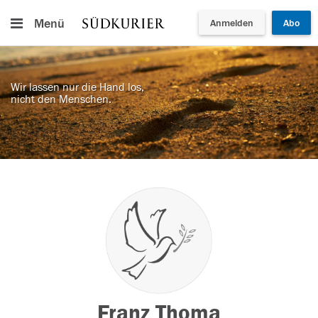
Menü
Anmelden
Abo
Wir lassen nur die Hand los,
nicht den Menschen.
Franz Thoma