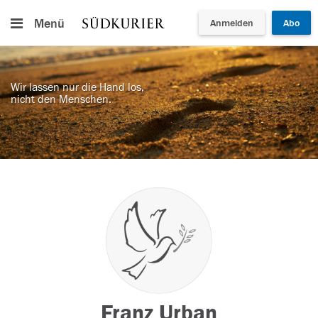
Menü
Anmelden
Abo
Wir lassen nur die Hand los,
nicht den Menschen.
Franz Urban