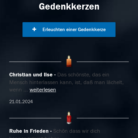
Gedenkkerzen
Erleuchten einer Gedenkkerze
Christian und Ilse
Das schönste, das ein
Mensch hinterlassen kann, ist, daß man lächelt,
wenn
...
weiterlesen
21.01.2024
Ruhe in Frieden
Schön dass wir dich