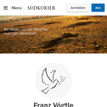
Menü
Anmelden
Abo
Wir lassen nur die Hand los,
nicht den Menschen.
Franz Vögtle