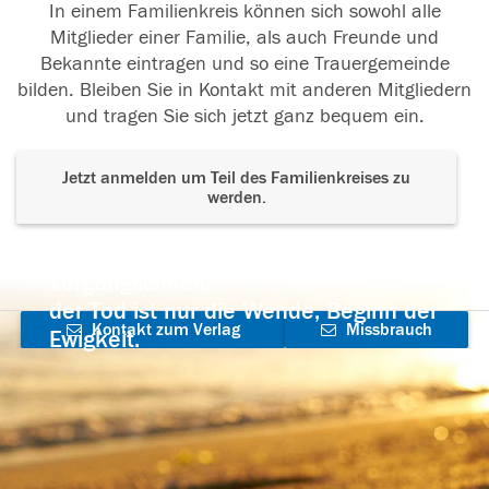
In einem Familienkreis können sich sowohl alle
Mitglieder einer Familie, als auch Freunde und
Bekannte eintragen und so eine Trauergemeinde
bilden. Bleiben Sie in Kontakt mit anderen Mitgliedern
und tragen Sie sich jetzt ganz bequem ein.
Jetzt anmelden um Teil des Familienkreises zu
werden.
Der Tod ist nicht das Ende, nicht die
Vergänglichkeit,
der Tod ist nur die Wende, Beginn der
Kontakt zum Verlag
Missbrauch
Ewigkeit.
aufnehmen
melden