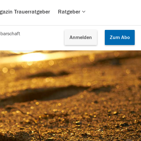
gazin Trauerratgeber
Ratgeber
barschaft
Anmelden
Zum
Abo