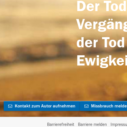
Der Tod
Vergäng
der Tod
Ewigkei
Kontakt zum Autor aufnehmen
Missbrauch meld
Barrierefreiheit
Barriere melden
Impress