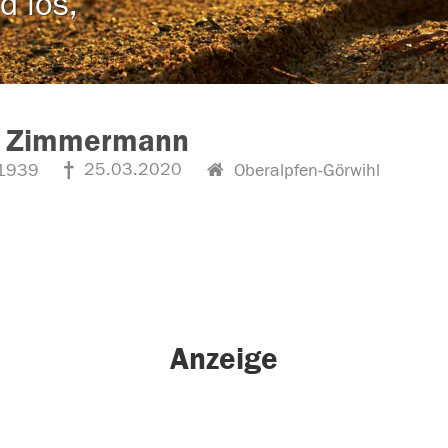
d los,
z Zimmermann
25.03.2020
1939
Oberalpfen-Görwihl
Anzeige