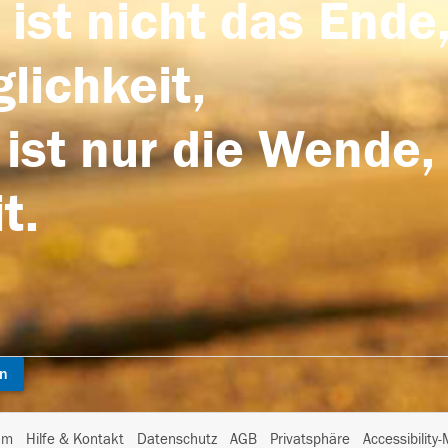
 ist nicht das Ende,
lichkeit,
 ist nur die Wende,
t.
en
I
um
Hilfe & Kontakt
Datenschutz
AGB
Privatsphäre
Accessibility