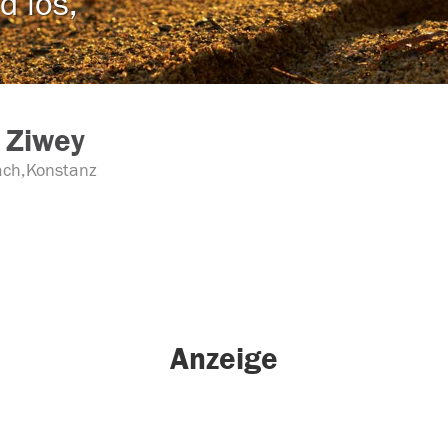
d los,
 Ziwey
ch,Konstanz
Anzeige