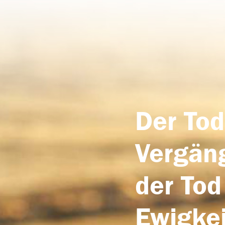
Der Tod
Vergäng
der Tod
Ewigkei