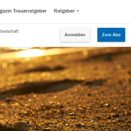
gazin Trauerratgeber
Ratgeber
barschaft
Anmelden
Zum
Abo