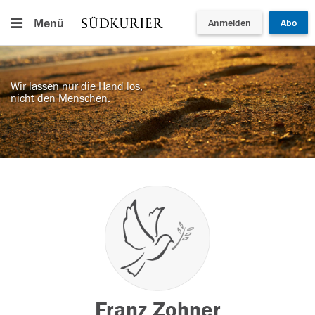
Menü
Anmelden
Abo
Wir lassen nur die Hand los,
nicht den Menschen.
Franz Zohner