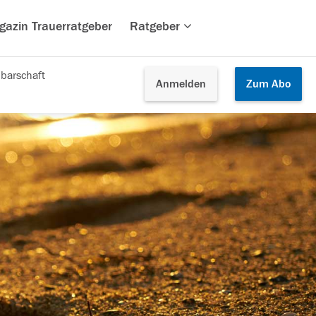
gazin Trauerratgeber
Ratgeber
barschaft
Anmelden
Zum
Abo