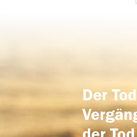
Der Tod
Vergäng
der Tod