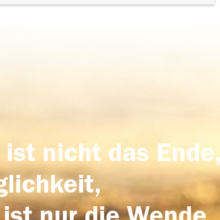
 ist nicht das Ende,
lichkeit,
 ist nur die Wende,