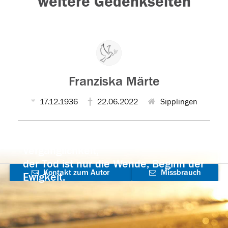
weitere Gedenkseiten
Franziska Märte
17.12.1936
22.06.2022
Sipplingen
Der Tod ist nicht das Ende, nicht die
Vergänglichkeit,
der Tod ist nur die Wende, Beginn der
Kontakt zum Autor
Missbrauch
Ewigkeit.
aufnehmen
melden