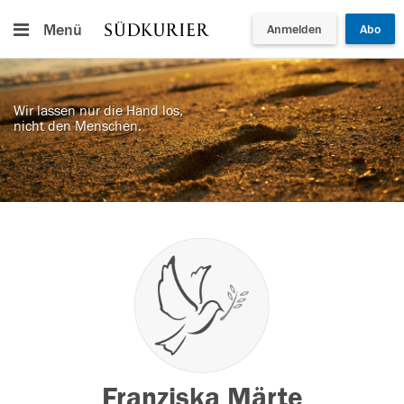
Menü
Anmelden
Abo
Wir lassen nur die Hand los,
nicht den Menschen.
Franziska Märte