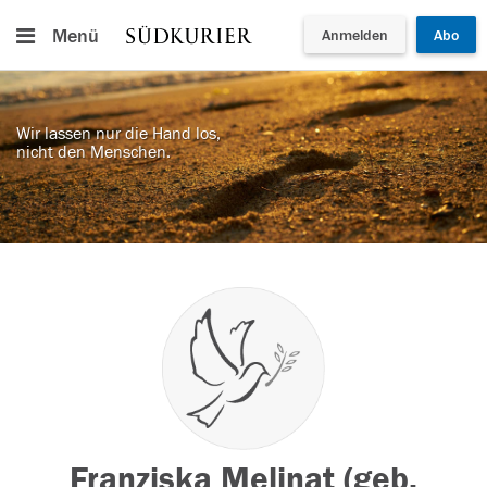
Menü
Anmelden
Abo
Wir lassen nur die Hand los,
nicht den Menschen.
Franziska Melinat (geb.