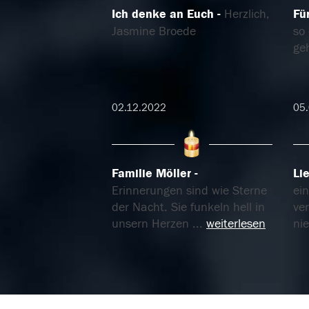
Ich denke an Euch
Herzlich,
Fü
Jasmine Broede
so 
ge
02.12.2022
05
Familie Möller
Li
Erinnerungen sind wie Sterne
ei
der Nacht. Sie funkeln hell in
ver
unsern Herzen
...
weiterlesen
ni
25.02.2021
25