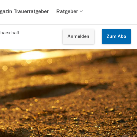
gazin Trauerratgeber
Ratgeber
barschaft
Anmelden
Zum
Abo