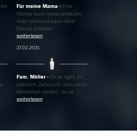
lie
Für meine Mama
Eine
Mama kann vieles ersetzen.
Aber niemand kann eine
Mama ersetzen.
...
weiterlesen
27.02.2021
Fam. Möller
Es ist egal, zu
welchem Zeitpunkt man einen
ne
Menschen verliert, es ist
...
weiterlesen
24.02.2021