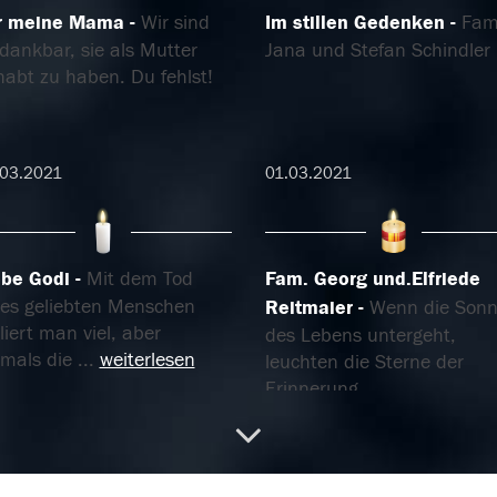
r meine Mama
Wir sind
Im stillen Gedenken
Fami
dankbar, sie als Mutter
Jana und Stefan Schindler
habt zu haben. Du fehlst!
.03.2021
01.03.2021
ebe Godi
Mit dem Tod
Fam. Georg und.Elfriede
nes geliebten Menschen
Reitmaier
Wenn die Son
liert man viel, aber
des Lebens untergeht,
emals die
...
weiterlesen
leuchten die Sterne der
Erinnerung
.02.2021
25.02.2021