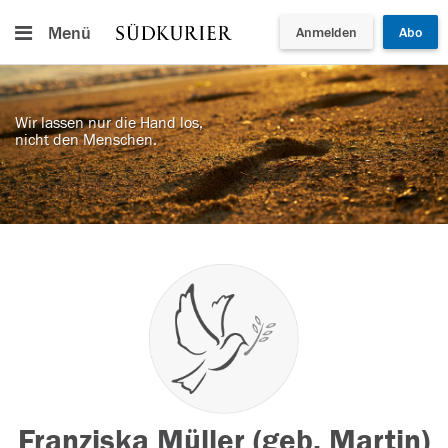
Menü
Anmelden
Abo
Wir lassen nur die Hand los,
nicht den Menschen.
Franziska Müller (geb. Martin)