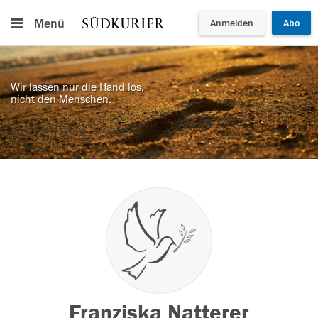
Menü
Anmelden
Abo
Wir lassen nur die Hand los,
nicht den Menschen.
Franziska Natterer